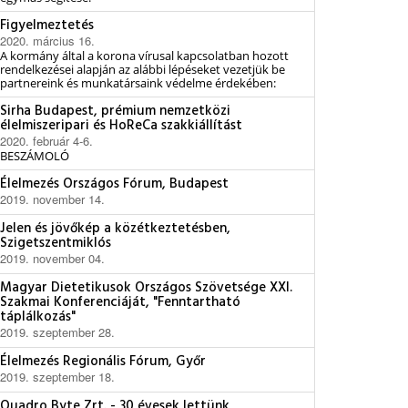
Figyelmeztetés
2020. március 16.
A kormány által a korona vírusal kapcsolatban hozott
rendelkezései alapján az alábbi lépéseket vezetjük be
partnereink és munkatársaink védelme érdekében:
Sirha Budapest, prémium nemzetközi
élelmiszeripari és HoReCa szakkiállítást
2020. február 4-6.
BESZÁMOLÓ
Élelmezés Országos Fórum, Budapest
2019. november 14.
Jelen és jövőkép a közétkeztetésben,
Szigetszentmiklós
2019. november 04.
Magyar Dietetikusok Országos Szövetsége XXI.
Szakmai Konferenciáját, "Fenntartható
táplálkozás"
2019. szeptember 28.
Élelmezés Regionális Fórum, Győr
2019. szeptember 18.
Quadro Byte Zrt. - 30 évesek lettünk