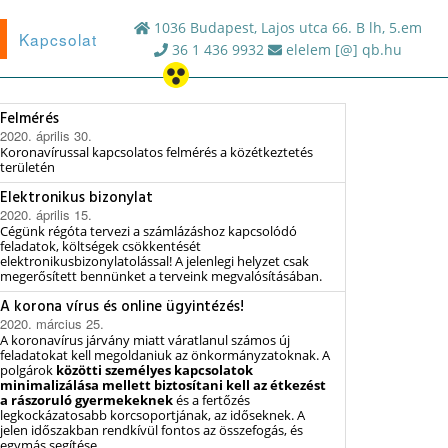
1036 Budapest, Lajos utca 66. B lh, 5.em
Kapcsolat
36 1 436 9932
elelem [@] qb.hu
Felmérés
2020. április 30.
Koronavírussal kapcsolatos felmérés a közétkeztetés
területén
Elektronikus bizonylat
2020. április 15.
Cégünk régóta tervezi a számlázáshoz kapcsolódó
feladatok, költségek csökkentését
elektronikusbizonylatolással! A jelenlegi helyzet csak
megerősített bennünket a terveink megvalósításában.
A korona vírus és online ügyintézés!
2020. március 25.
A koronavírus járvány miatt váratlanul számos új
feladatokat kell megoldaniuk az önkormányzatoknak. A
polgárok
közötti személyes kapcsolatok
minimalizálása mellett biztosítani kell az étkezést
a rászoruló gyermekeknek
és a fertőzés
legkockázatosabb korcsoportjának, az időseknek. A
jelen időszakban rendkívül fontos az összefogás, és
egymás segítése.