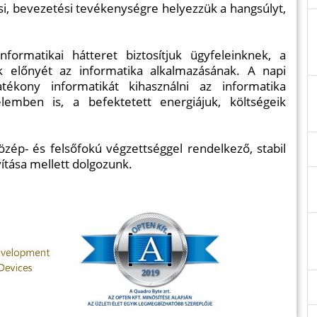
tási, bevezetési tevékenységre helyezzük a hangsúlyt,
ormatikai hátteret biztosítjuk ügyfeleinknek, a
ák előnyét az informatika alkalmazásának. A napi
ékony informatikát kihasználni az informatika
lemben is, a befektetett energiájuk, költségeik
 közép- és felsőfokú végzettséggel rendelkező, stabil
tása mellett dolgozunk.