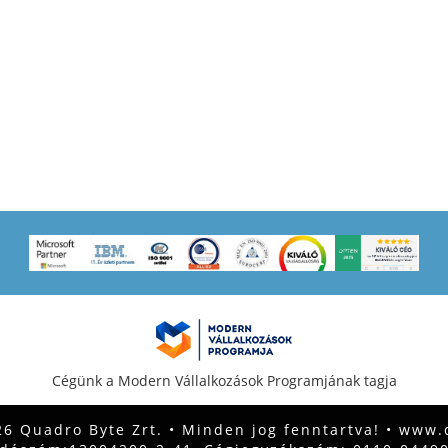
Cégünk a Modern Vállalkozások Programjának tagja
6 Quadro Byte Zrt. • Minden jog fenntartva! •
www.