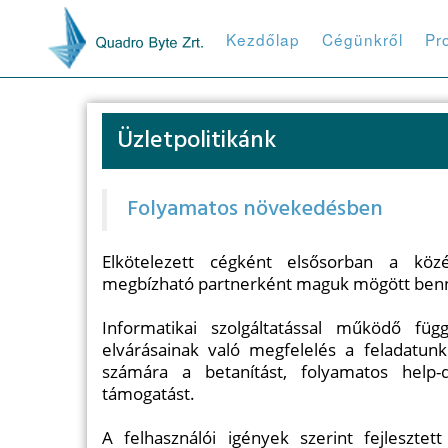
Kezdőlap
Cégünkről
Pr
Üzletpolitikánk
Folyamatos növekedésben
Elkötelezett cégként elsősorban a közé
megbízható partnerként maguk mögött ben
Informatikai szolgáltatással működő füg
elvárásainak való megfelelés a feladatunk
számára a betanítást, folyamatos help-de
támogatást.
A felhasználói igények szerint fejleszte