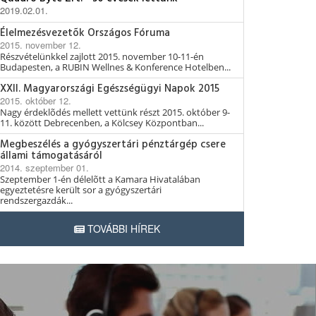
2019.02.01.
Élelmezésvezetõk Országos Fóruma
2015. november 12.
Részvételünkkel zajlott 2015. november 10-11-én
Budapesten, a RUBIN Wellnes & Konference Hotelben...
XXII. Magyarországi Egészségügyi Napok 2015
2015. október 12.
Nagy érdeklõdés mellett vettünk részt 2015. október 9-
11. között Debrecenben, a Kölcsey Központban...
Megbeszélés a gyógyszertári pénztárgép csere
állami támogatásáról
2014. szeptember 01.
Szeptember 1-én délelõtt a Kamara Hivatalában
egyeztetésre került sor a gyógyszertári
rendszergazdák...
TOVÁBBI HÍREK