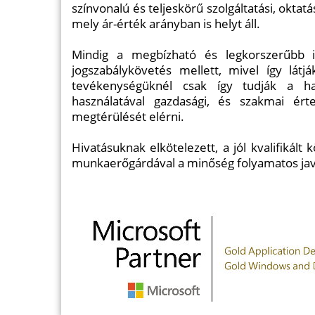
színvonalú és teljeskörű szolgáltatási, okta
mely ár-érték arányban is helyt áll.
Mindig a megbízható és legkorszerűbb inf
jogszabálykövetés mellett, mivel így látj
tevékenységüknél csak így tudják a hat
használatával gazdasági, és szakmai érte
megtérülését elérni.
Hivatásuknak elkötelezett, a jól kvalifikált
munkaerőgárdával a minőség folyamatos javí