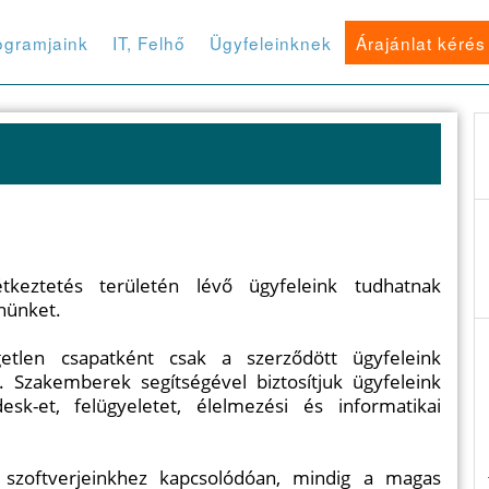
ogramjaink
IT, Felhő
Ügyfeleinknek
Árajánlat kérés
tkeztetés területén lévő ügyfeleink tudhatnak
nünket.
getlen csapatként csak a szerződött ügyfeleink
. Szakemberek segítségével biztosítjuk ügyfeleink
sk-et, felügyeletet, élelmezési és informatikai
tt szoftverjeinkhez kapcsolódóan, mindig a magas